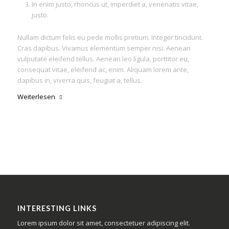
In enim justo, rhoncus ut, imperdiet a, venenatis vitae,
justo.
Nullam dictum felis eu pede mollis pretium. Integer tincidunt.
Cras dapibus. Vivamus elementum semper nisi. Aenean
vulputate eleifend tellus. Aenean leo ligula, porttitor eu,
consequat vitae, eleifend ac, enim. Aliquam lorem ante,
dapibus in, viverra quis, feugiat a, tellus.
Weiterlesen
INTERESTING LINKS
Lorem ipsum dolor sit amet, consectetuer adipiscing elit.