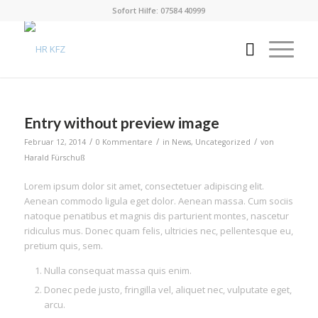
Sofort Hilfe: 07584 40999
Entry without preview image
/
/
/
Februar 12, 2014
0 Kommentare
in
News
,
Uncategorized
von
Harald Fürschuß
Lorem ipsum dolor sit amet, consectetuer adipiscing elit.
Aenean commodo ligula eget dolor. Aenean massa. Cum sociis
natoque penatibus et magnis dis parturient montes, nascetur
ridiculus mus. Donec quam felis, ultricies nec, pellentesque eu,
pretium quis, sem.
Nulla consequat massa quis enim.
Donec pede justo, fringilla vel, aliquet nec, vulputate eget,
arcu.